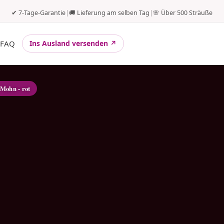
✔ 7-Tage-Garantie
|
🚚 Lieferung am selben Tag
|
🌸 Über 500 Sträuße
FAQ
Ins Ausland versenden ↗
 Mohn - rot