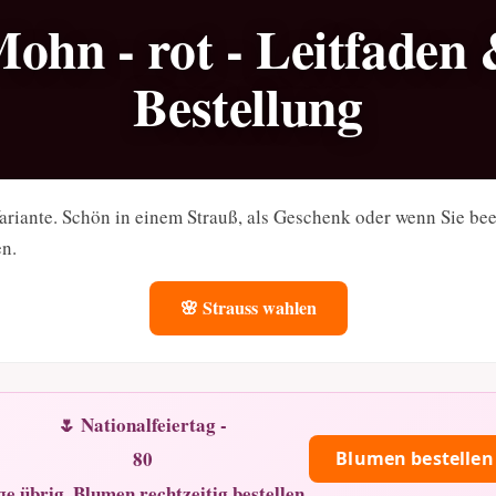
ohn - rot - Leitfaden
Bestellung
ariante. Schön in einem Strauß, als Geschenk oder wenn Sie b
en.
🌸 Strauss wahlen
🌷 Nationalfeiertag -
80
Blumen bestellen
ge übrig. Blumen rechtzeitig bestellen.