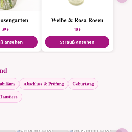
osengarten
Weiße & Rosa Rosen
39 €
40 €
uß ansehen
Strauß ansehen
and
Jubiläum
Abschluss & Prüfung
Geburtstag
Haustiere
Margerite - rot
Friedenslilie - rot