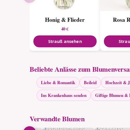
Honig & Flieder
Rosa R
40 €
Strauß ansehen
Stra
Beliebte Anlässe zum Blumenvers
Liebe & Romantik
Beileid
Hochzeit & 
Ins Krankenhaus senden
Giftige Blumen & 
Verwandte Blumen
ilchen - rot
Butterblume - rot
Azalee - rot