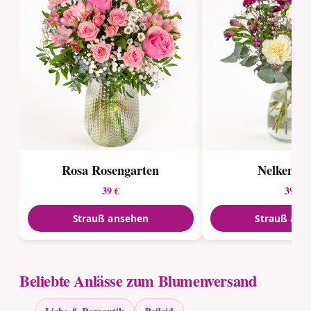
Rosa Rosengarten
Nelkenst
39 €
39 €
Strauß ansehen
Strauß ans
Beliebte Anlässe zum Blumenversand