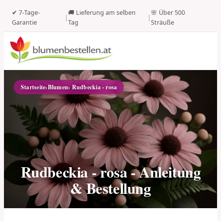
✔ 7-Tage-
🚚 Lieferung am selben
🌸 Über 500
|
|
Garantie
Tag
Sträuße
Startseite
›
Blumen
› Rudbeckia - rosa
Rudbeckia - rosa - Anleitung
& Bestellung