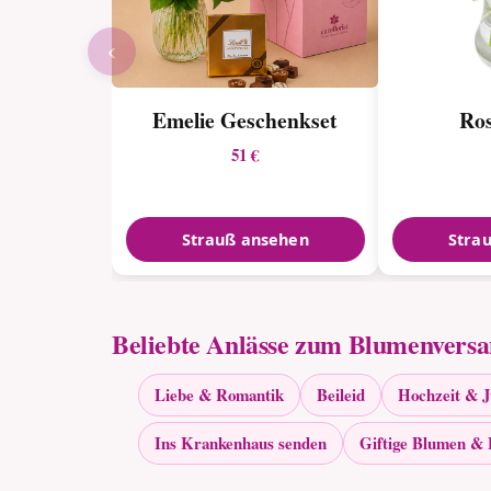
‹
Emelie Geschenkset
Ro
51 €
Strauß ansehen
Stra
Beliebte Anlässe zum Blumenvers
Liebe & Romantik
Beileid
Hochzeit & 
Ins Krankenhaus senden
Giftige Blumen & 