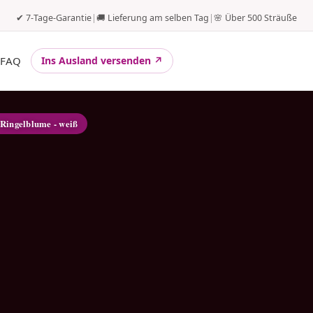
✔ 7-Tage-Garantie
|
🚚 Lieferung am selben Tag
|
🌸 Über 500 Sträuße
FAQ
Ins Ausland versenden ↗
 Ringelblume - weiß