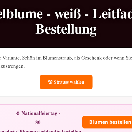
lblume - weiß - Leitf
Bestellung
r Variante. Schön im Blumenstrauß, als Geschenk oder wenn Si
nzustrengen.
🌸 Strauss wahlen
🌷 Nationalfeiertag -
80
Blumen bestellen
ge übrig. Blumen rechtzeitig bestellen.