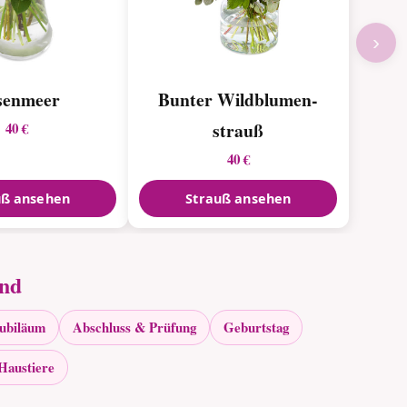
›
senmeer
Bunter Wildblumen­
strauß
40 €
40 €
uß ansehen
Strauß ansehen
and
Jubiläum
Abschluss & Prüfung
Geburtstag
Haustiere