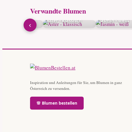
Verwandte Blumen
on - klassisch
Aster - klassisch
Jasmin - weiß
‹
Inspiration und Anleitungen für Sie, um Blumen in ganz
Österreich zu versenden.
🌸 Blumen bestellen