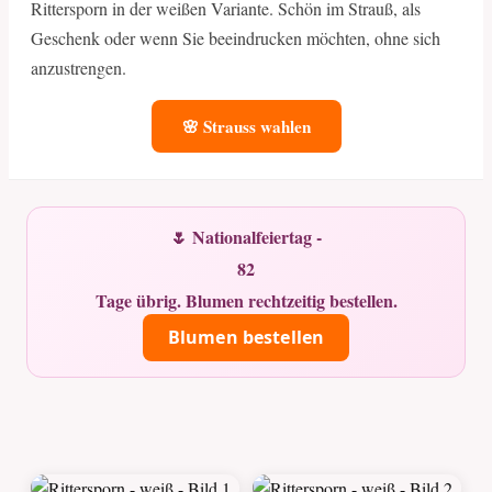
Rittersporn in der weißen Variante. Schön im Strauß, als
Geschenk oder wenn Sie beeindrucken möchten, ohne sich
anzustrengen.
🌸 Strauss wahlen
🌷 Nationalfeiertag -
82
Tage übrig. Blumen rechtzeitig bestellen.
Blumen bestellen