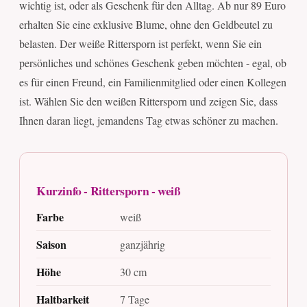
wichtig ist, oder als Geschenk für den Alltag. Ab nur 89 Euro
erhalten Sie eine exklusive Blume, ohne den Geldbeutel zu
belasten. Der weiße Rittersporn ist perfekt, wenn Sie ein
persönliches und schönes Geschenk geben möchten - egal, ob
es für einen Freund, ein Familienmitglied oder einen Kollegen
ist. Wählen Sie den weißen Rittersporn und zeigen Sie, dass
Ihnen daran liegt, jemandens Tag etwas schöner zu machen.
Kurzinfo - Rittersporn - weiß
Farbe
weiß
Saison
ganzjährig
Höhe
30 cm
Haltbarkeit
7 Tage