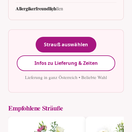
Allergikerfreundlich
pollen
Strauß auswählen
Infos zu Lieferung & Zeiten
Lieferung in ganz Österreich • Beliebte Wahl
Empfohlene Sträuße