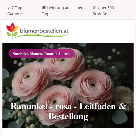
✔ 7-Tage-
🚚 Lieferung am selben
🌸 Über 500
|
|
Garantie
Tag
Sträuße
Startseite
›
Blumen
› Ranunkel - rosa
Ranunkel - rosa - Leitfaden &
Bestellung