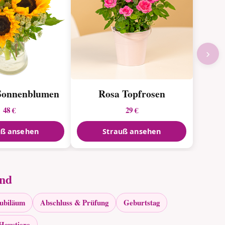
›
Sonnenblumen
Rosa Topfrosen
48 €
29 €
uß ansehen
Strauß ansehen
and
Jubiläum
Abschluss & Prüfung
Geburtstag
Haustiere