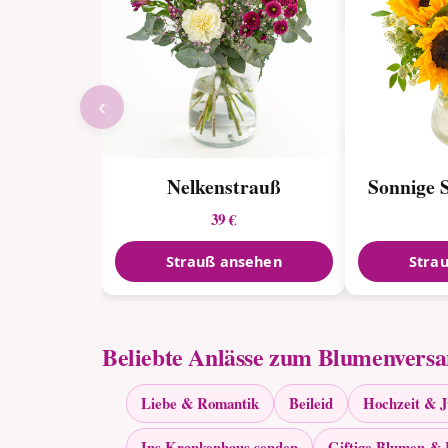
‹
Nelkenstrauß
Sonnige 
39 €
Strauß ansehen
Stra
Beliebte Anlässe zum Blumenvers
Liebe & Romantik
Beileid
Hochzeit & 
Ins Krankenhaus senden
Giftige Blumen & 