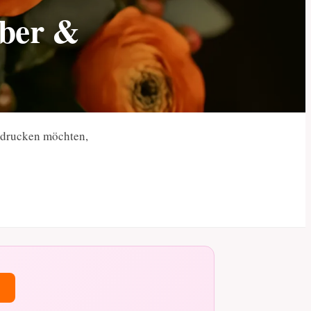
eber &
indrucken möchten,