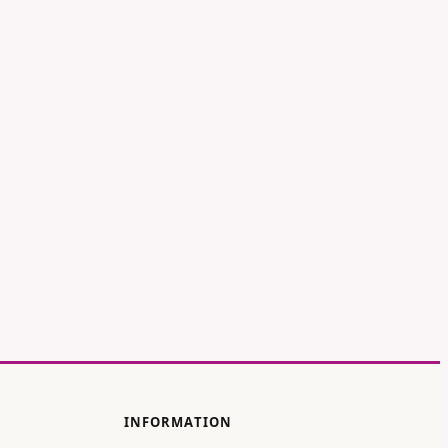
 rot
Primula - rosa
INFORMATION