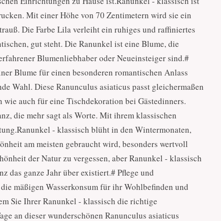
schen Einrichtungen zu Hause ist.Ranunkel - klassisch ist
rucken. Mit einer Höhe von 70 Zentimetern wird sie ein
rauß. Die Farbe Lila verleiht ein ruhiges und raffiniertes
ischen, gut steht. Die Ranunkel ist eine Blume, die
 erfahrener Blumenliebhaber oder Neueinsteiger sind.#
iner Blume für einen besonderen romantischen Anlass
ende Wahl. Diese Ranunculus asiaticus passt gleichermaßen
n wie auch für eine Tischdekoration bei Gästedinners.
anz, die mehr sagt als Worte. Mit ihrem klassischen
htung.Ranunkel - klassisch blüht in den Wintermonaten,
hönheit am meisten gebraucht wird, besonders wertvoll
chönheit der Natur zu vergessen, aber Ranunkel - klassisch
z das ganze Jahr über existiert.# Pflege und
e, die mäßigen Wasserkonsum für ihr Wohlbefinden und
em Sie Ihrer Ranunkel - klassisch die richtige
Tage an dieser wunderschönen Ranunculus asiaticus