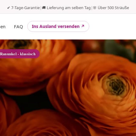
✔ 7-Tage-Garantie
|
🚚 Lieferung am selben Tag
|
🌸 Über 500 Sträuße
gen
FAQ
Ins Ausland versenden ↗
 Ranunkel - klassisch