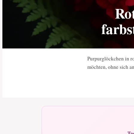
Rot
farbs
Purpurglöckchen in r
möchten, ohne sich a
Ta