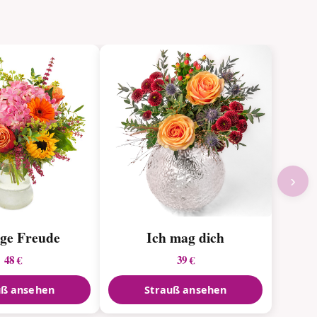
›
ge Freude
Ich mag dich
48 €
39 €
uß ansehen
Strauß ansehen