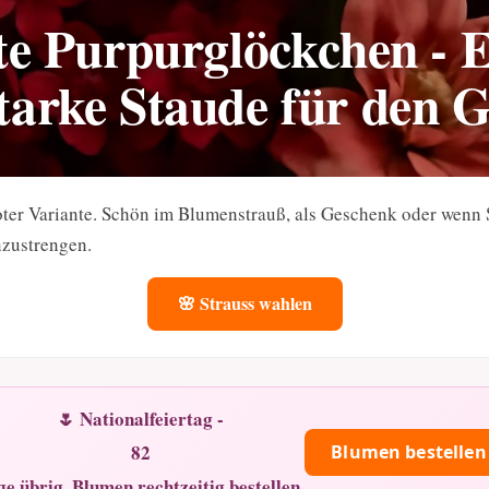
e Purpurglöckchen - 
tarke Staude für den 
oter Variante. Schön im Blumenstrauß, als Geschenk oder wenn
nzustrengen.
🌸 Strauss wahlen
🌷 Nationalfeiertag -
82
Blumen bestellen
ge übrig. Blumen rechtzeitig bestellen.