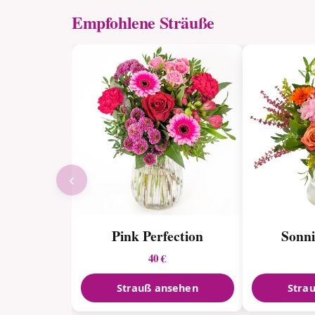
Empfohlene Sträuße
‹
Pink Perfection
Sonni
40 €
Strauß ansehen
Stra