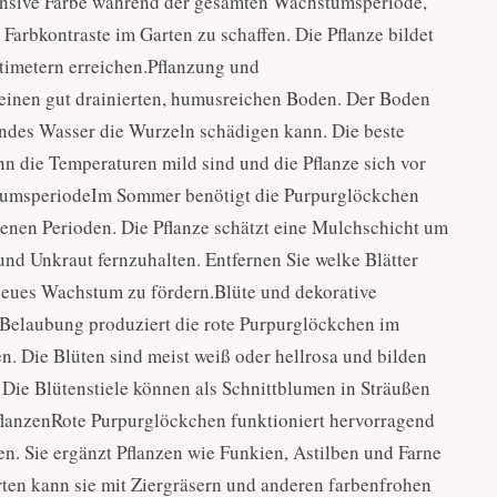
tensive Farbe während der gesamten Wachstumsperiode,
Farbkontraste im Garten zu schaffen. Die Pflanze bildet
timetern erreichen.Pflanzung und
inen gut drainierten, humusreichen Boden. Der Boden
ehendes Wasser die Wurzeln schädigen kann. Die beste
enn die Temperaturen mild sind und die Pflanze sich vor
stumsperiodeIm Sommer benötigt die Purpurglöckchen
enen Perioden. Die Pflanze schätzt eine Mulchschicht um
und Unkraut fernzuhalten. Entfernen Sie welke Blätter
d neues Wachstum zu fördern.Blüte und dekorative
Belaubung produziert die rote Purpurglöckchen im
n. Die Blüten sind meist weiß oder hellrosa und bilden
 Die Blütenstiele können als Schnittblumen in Sträußen
lanzenRote Purpurglöckchen funktioniert hervorragend
n. Sie ergänzt Pflanzen wie Funkien, Astilben und Farne
en kann sie mit Ziergräsern und anderen farbenfrohen