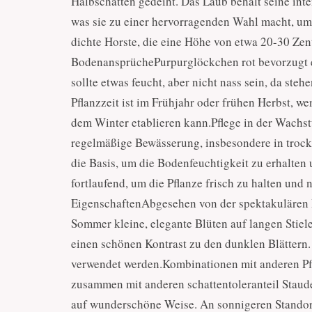
Halbschatten gedeiht. Das Laub behält seine in
was sie zu einer hervorragenden Wahl macht, um 
dichte Horste, die eine Höhe von etwa 20-30 Zen
BodenansprüchePurpurglöckchen rot bevorzugt e
sollte etwas feucht, aber nicht nass sein, da st
Pflanzzeit ist im Frühjahr oder frühen Herbst, w
dem Winter etablieren kann.Pflege in der Wach
regelmäßige Bewässerung, insbesondere in trock
die Basis, um die Bodenfeuchtigkeit zu erhalten 
fortlaufend, um die Pflanze frisch zu halten un
EigenschaftenAbgesehen von der spektakulären 
Sommer kleine, elegante Blüten auf langen Stiele
einen schönen Kontrast zu den dunklen Blättern.
verwendet werden.Kombinationen mit anderen Pf
zusammen mit anderen schattentoleranteil Staude
auf wunderschöne Weise. An sonnigeren Standort