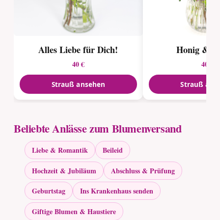
Alles Liebe für Dich!
Honig & Fl
40 €
40 €
Strauß ansehen
Strauß ans
Beliebte Anlässe zum Blumenversand
Liebe & Romantik
Beileid
Hochzeit & Jubiläum
Abschluss & Prüfung
Geburtstag
Ins Krankenhaus senden
Giftige Blumen & Haustiere