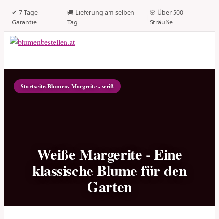
✔ 7-Tage-
🚚 Lieferung am selben
🌸 Über 500
|
|
Garantie
Tag
Sträuße
Startseite
›
Blumen
› Margerite - weiß
Weiße Margerite - Eine
klassische Blume für den
Garten