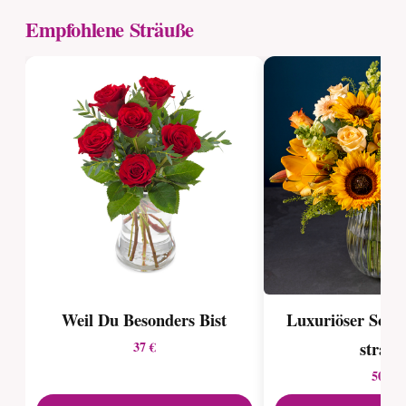
Empfohlene Sträuße
Weil Du Besonders Bist
Luxuriöser Son
strauß
37 €
50 €