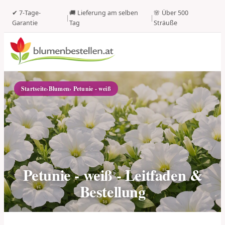
✔ 7-Tage-
🚚 Lieferung am selben
🌸 Über 500
|
|
Garantie
Tag
Sträuße
Startseite
›
Blumen
› Petunie - weiß
Petunie - weiß - Leitfaden &
Bestellung