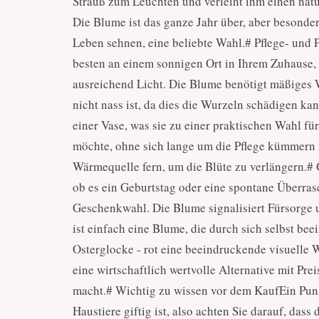
Strauß zum Leuchten und verleiht ihm einen nat
Die Blume ist das ganze Jahr über, aber besond
Leben sehnen, eine beliebte Wahl.# Pflege- und P
besten an einem sonnigen Ort in Ihrem Zuhause, a
ausreichend Licht. Die Blume benötigt mäßiges W
nicht nass ist, da dies die Wurzeln schädigen kan
einer Vase, was sie zu einer praktischen Wahl f
möchte, ohne sich lange um die Pflege kümmern 
Wärmequelle fern, um die Blüte zu verlängern.#
ob es ein Geburtstag oder eine spontane Überrasch
Geschenkwahl. Die Blume signalisiert Fürsorge un
ist einfach eine Blume, die durch sich selbst be
Osterglocke - rot eine beeindruckende visuelle W
eine wirtschaftlich wertvolle Alternative mit Pre
macht.# Wichtig zu wissen vor dem KaufEin Punkt
Haustiere giftig ist, also achten Sie darauf, da