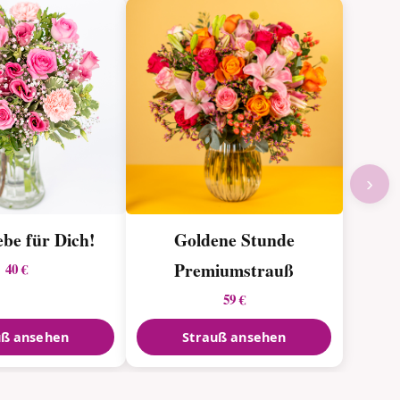
›
ebe für Dich!
Goldene Stunde
Premiumstrauß
40 €
59 €
uß ansehen
Strauß ansehen