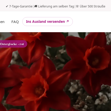
✔ 7-Tage-Garantie
|
🚚 Lieferung am selben Tag
|
🌸 Über 500 Sträuße
gen
FAQ
Ins Ausland versenden ↗
 Osterglocke - rot