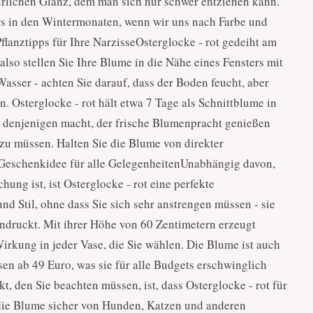
ürlichen Glanz, dem man sich nur schwer entziehen kann.
ers in den Wintermonaten, wenn wir uns nach Farbe und
flanztipps für Ihre NarzisseOsterglocke - rot gedeiht am
lso stellen Sie Ihre Blume in die Nähe eines Fensters mit
asser - achten Sie darauf, dass der Boden feucht, aber
n. Osterglocke - rot hält etwa 7 Tage als Schnittblume in
ür denjenigen macht, der frische Blumenpracht genießen
zu müssen. Halten Sie die Blume von direkter
 Geschenkidee für alle GelegenheitenUnabhängig davon,
ung ist, ist Osterglocke - rot eine perfekte
d Stil, ohne dass Sie sich sehr anstrengen müssen - sie
eindruckt. Mit ihrer Höhe von 60 Zentimetern erzeugt
irkung in jeder Vase, die Sie wählen. Die Blume ist auch
isen ab 49 Euro, was sie für alle Budgets erschwinglich
, den Sie beachten müssen, ist, dass Osterglocke - rot für
ss die Blume sicher von Hunden, Katzen und anderen