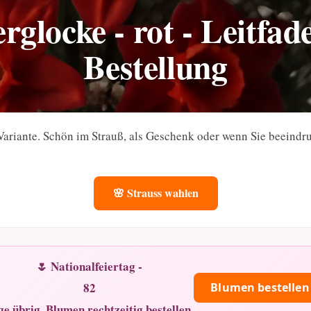
rglocke - rot - Leitfa
Bestellung
 Variante. Schön im Strauß, als Geschenk oder wenn Sie beeind
🌸 Strauss wahlen
🌷 Nationalfeiertag -
82
Blumen bestellen
ge übrig. Blumen rechtzeitig bestellen.