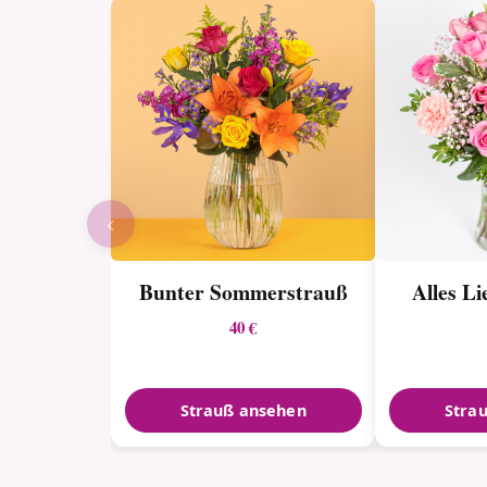
‹
Bunter Sommerstrauß
Alles Li
40 €
Strauß ansehen
Stra