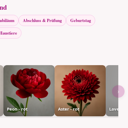
and
Jubiläum
Abschluss & Prüfung
Geburtstag
Haustiere
›
Peon - rot
Aster - rot
Lavendel