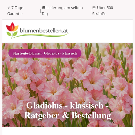
✔ 7-Tage-
🚚 Lieferung am selben
🌸 Über 500
|
|
Garantie
Tag
Sträuße
Startseite
›
Blumen
› Gladiolus - klassisch
Gladiolus - klassisch -
Ratgeber & Bestellung