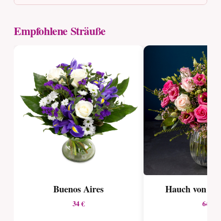
Empfohlene Sträuße
Buenos Aires
Hauch von ro
34 €
64 €