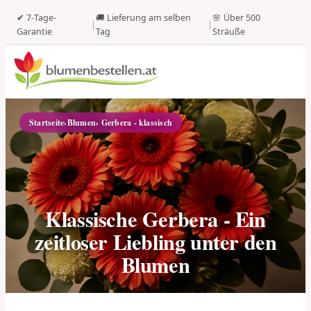
✔ 7-Tage-
🚚 Lieferung am selben
🌸 Über 500
|
|
Garantie
Tag
Sträuße
Startseite
›
Blumen
› Gerbera - klassisch
Klassische Gerbera - Ein
zeitloser Liebling unter den
Blumen