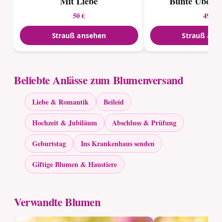
Mit Liebe
Bunte Überr
50 €
49 €
Strauß ansehen
Strauß ans
Beliebte Anlässe zum Blumenversand
Liebe & Romantik
Beileid
Hochzeit & Jubiläum
Abschluss & Prüfung
Geburtstag
Ins Krankenhaus senden
Giftige Blumen & Haustiere
Verwandte Blumen