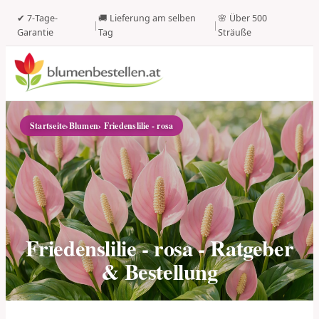
✔ 7-Tage-
🚚 Lieferung am selben
🌸 Über 500
|
|
Garantie
Tag
Sträuße
Startseite
›
Blumen
› Friedenslilie - rosa
Friedenslilie - rosa - Ratgeber
& Bestellung