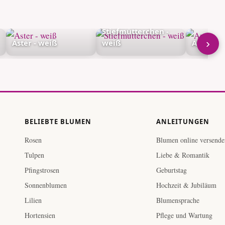
Stiefmütterchen -
›
Aster - weiß
weiß
Amarylli
BELIEBTE BLUMEN
ANLEITUNGEN
Rosen
Blumen online versende
Tulpen
Liebe & Romantik
Pfingstrosen
Geburtstag
Sonnenblumen
Hochzeit & Jubiläum
Lilien
Blumensprache
Hortensien
Pflege und Wartung