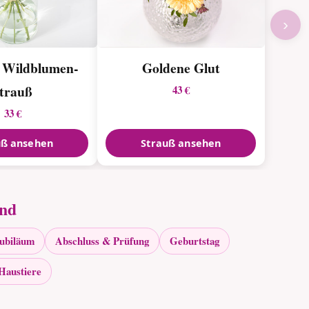
›
r Wildblumen­
Goldene Glut
strauß
43 €
33 €
uß ansehen
Strauß ansehen
and
Jubiläum
Abschluss & Prüfung
Geburtstag
Haustiere