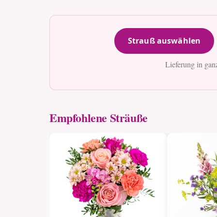
Strauß auswählen
Lieferung in gan
Empfohlene Sträuße