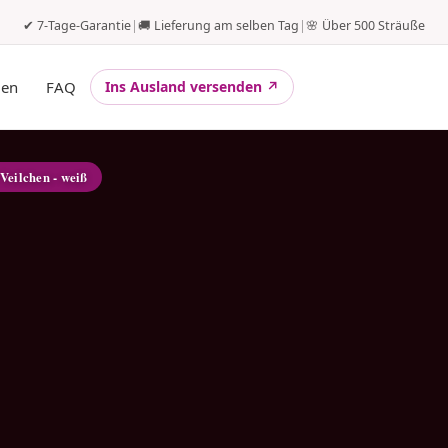
✔ 7-Tage-Garantie
|
🚚 Lieferung am selben Tag
|
🌸 Über 500 Sträuße
gen
FAQ
Ins Ausland versenden ↗
 Veilchen - weiß