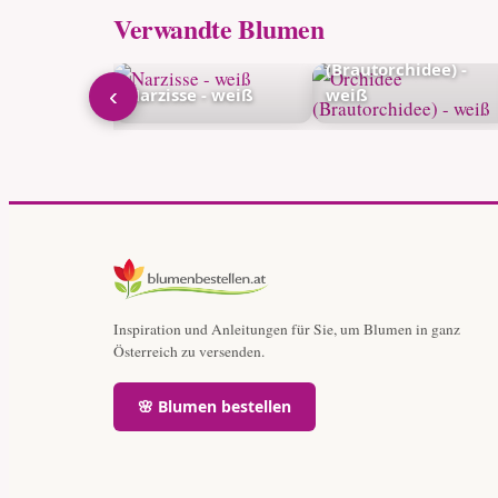
Verwandte Blumen
Orchidee
(Brautorchidee) -
‹
weiß
Narzisse - weiß
weiß
Inspiration und Anleitungen für Sie, um Blumen in ganz
Österreich zu versenden.
🌸 Blumen bestellen