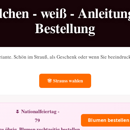
lchen - weiß - Anleitu
Bestellung
riante. Schön im Strauß, als Geschenk oder wenn Sie beeindru
🌸 Strauss wahlen
🌷 Nationalfeiertag -
79
Blumen bestellen
ge übrig. Blumen rechtzeitig bestellen.