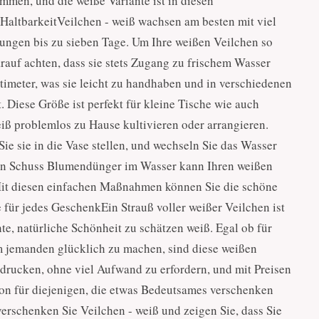
mmen, und die weiße Variante ist in diesen
altbarkeitVeilchen - weiß wachsen am besten mit viel
ungen bis zu sieben Tage. Um Ihre weißen Veilchen so
arauf achten, dass sie stets Zugang zu frischem Wasser
ntimeter, was sie leicht zu handhaben und in verschiedenen
 Diese Größe ist perfekt für kleine Tische wie auch
iß problemlos zu Hause kultivieren oder arrangieren.
Sie sie in die Vase stellen, und wechseln Sie das Wasser
. Ein Schuss Blumendünger im Wasser kann Ihren weißen
 Mit diesen einfachen Maßnahmen können Sie die schöne
 für jedes GeschenkEin Strauß voller weißer Veilchen ist
te, natürliche Schönheit zu schätzen weiß. Egal ob für
um jemanden glücklich zu machen, sind diese weißen
drucken, ohne viel Aufwand zu erfordern, und mit Preisen
ion für diejenigen, die etwas Bedeutsames verschenken
rschenken Sie Veilchen - weiß und zeigen Sie, dass Sie