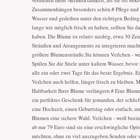
verdienen mehr Aufmerksamkeit, als sie oft beko
Zusammenhängen besonders schön.# Pflege und H
Wasser und gedeihen unter den richtigen Beding
lange wie möglich frisch zu halten, sollten Sie d
haben. Die Blume ist relativ niedrig, etwa 30 Ze
Sträußen und Arrangements zu integrieren macht.
größere Blumensträuße.Sie können Veilchen - we
Spülen Sie die Stiele unter kaltem Wasser, bevor 
alle ein oder zwei Tage für das beste Ergebnis
Veilchen auch helfen, länger frisch zu bleiben.
Haltbarkeit Ihrer Blume verlängern.# Eine Blume
ein perfektes Geschenk für jemanden, der schlich
eine Hochzeit, einen Geburtstag oder einfach, 
Blumen eine sichere Wahl. Veilchen - weiß beein
ab nur 79 Euro sind sie eine erschwingliche Opt
möchten, ohne zu viel auszugeben.Senden oder ve