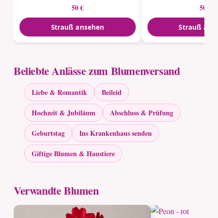
50 €
50 €
Strauß ansehen
Strauß ans
Beliebte Anlässe zum Blumenversand
Liebe & Romantik
Beileid
Hochzeit & Jubiläum
Abschluss & Prüfung
Geburtstag
Ins Krankenhaus senden
Giftige Blumen & Haustiere
Verwandte Blumen