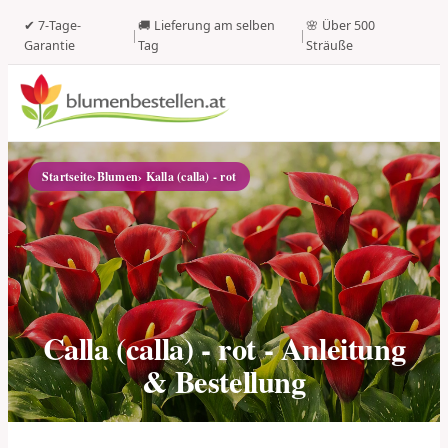
✔ 7-Tage-
🚚 Lieferung am selben
🌸 Über 500
|
|
Garantie
Tag
Sträuße
Startseite
›
Blumen
› Kalla (calla) - rot
Calla (calla) - rot - Anleitung
& Bestellung