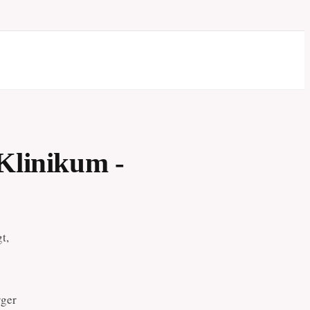
Klinikum -
t,
rger