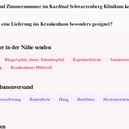
- und Zimmernummer im Kardinal Schwarzenberg Klinikum k
 eine Lieferung ins Krankenhaus besonders geeignet?
r in der Nähe senden
Bürgerspital, ehem. Erhardsspital
Kajetanerkirche
Sanatoriu
g
Krankenhaus Mittersill
 Blumenversand
berschwang
Radenthein
Haag
Bantlitten
Heidenreichst
den