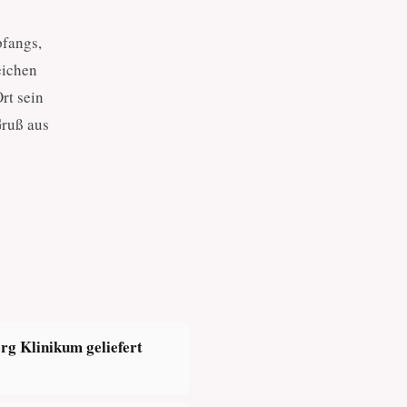
pfangs,
eichen
rt sein
Gruß aus
rg Klinikum geliefert