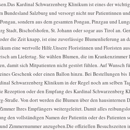
en.Das Kardinal Schwarzenberg Klinikum ist eines der wichtig
 Bundesland Salzburg und versorgt nicht nur Patientinnen un
 Pongau, sondern aus dem gesamten Pongau, Pinzgau und Lunga
g Stadt, Bischofshofen, St. Johann oder sogar aus Tirol an. Ge
oder die Zeit knapp, ist eine zuverlässige Blumenlieferung an d
kum eine wertvolle Hilfe.Unsere Floristinnen und Floristen aus
risch am Liefertag. Sie wählen Blumen, die im Krankenzimmer 
ten, damit sich Mitpatienten nicht gestört fühlen. Auf Wunsch f
kleines Geschenk oder einen Ballon hinzu. Bei Bestellungen bis 
rdinal Schwarzenberg Klinikum in der Regel noch am selben Ta
 die Rezeption oder den Empfang des Kardinal Schwarzenberg K
g-Straße. Von dort werden die Blumen über den hausinternen D
 Zimmer Ihres Empfängers weitergeleitet. Damit alles reibungslo
llung den vollständigen Namen der Patientin oder des Patienten 
n und Zimmernummer anzugeben.Die offiziellen Besuchszeiten 