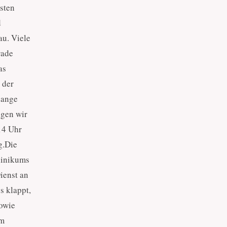
sten
d
u. Viele
rade
as
 der
lange
ügen wir
14 Uhr
g.Die
linikums
ienst an
s klappt,
sowie
im