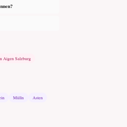
ennen?
m Aigen Salzburg
ein
Mülln
Asten