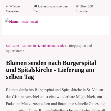
✔ 7-Tage-
🚚 Lieferung am selben
🌸 Über 500
|
|
Garantie
Tag
Sträuße
Startseite
›
Blumen ins Krankenhaus senden
› Bürgerspital und
Spitalskirche
Blumen senden nach Bürgerspital
und Spitalskirche - Lieferung am
selben Tag
Blumen direkt ins Bürgerspital und Spitalskirche in St. Veit an
der Glan zu verschicken ist eine wunderbare Möglichkeit, um
Patienten Mut zuzusprechen und ihnen eine schnelle Genesung
zu wünschen. Unser Blumenlieferdienst bringt frische, liebevoll